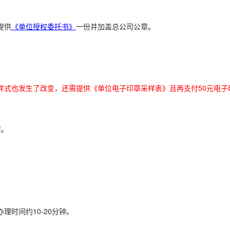
提供
《单位授权委托书》
一份并加盖总公司公章。
样式也发生了改变，还需提供《单位电子印章采样表》且再支付50元电子
层。
理时间约10-20分钟。