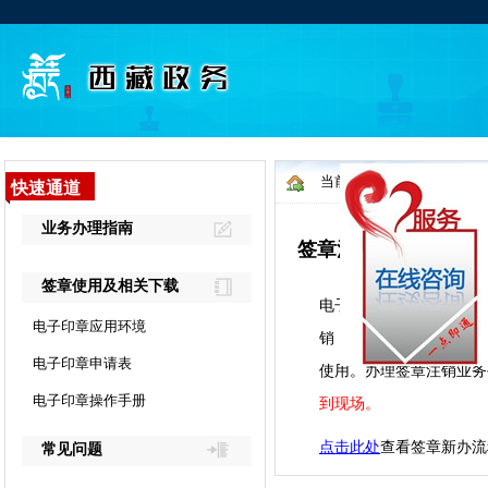
当前位置：
首页
>
业务办
签章注销
电子签章由于单位合并、
销；用户需到大厅服务窗
使用。办理签章注销业务
到现场。
点击此处
查看签章新办流