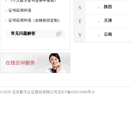
S
陕西
T
天津
Y
云南